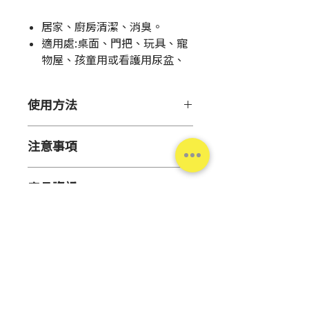
格
居家、廚房清潔、消臭。
適用處:
桌面、門把、玩具、寵
物屋、孩童用或看護用尿盆、
房間等處，及抹布、砧板等調
理器具、廚餘等處。
使用方法
●於對象物等處直接噴灑。
注意事項
●覆蓋對象物全面，效果更佳。
●依狀況需求可利用布料擦拭。
●勿近火源或置於高溫潮濕、陽光
●原料雖為食品添加物，但針對調
產品資訊
直射處。
理器具等建議再過擦或以清水沖
●不慎滲入眼睛時請勿搓揉，以清
淨。
產地
日本
水沖淨。
●不慎誤食時勿催吐，請立即漱口
容量
400毫升
或飲水。
●緊急處置後如仍有不適，請盡速
液性
弱酸性～中性
就醫。
台灣松本清
●請勿使用於原用途外。