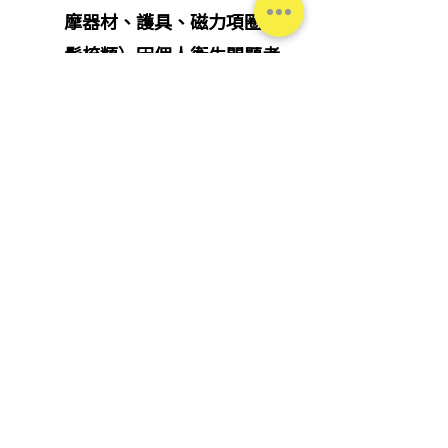
摩器材、護具、磁力項圈、
髮梳類）因個人衛生問題考
量恕無法辦理退換貨。
任何免費贈品及試用品。
台灣松本清保有最終退換貨
與否之決定權及規則更改權
利。
電子醫療器材、藥品、保健
食品、食品（餅乾、仙貝、
飲品、糖果、泡麵等）、寵
物食品，售出後無法換貨。
公告
門市退換貨規則