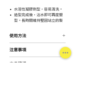
格
水溶性凝膠劑型，容易清洗。
造型完成後，沾水即可再度塑
型。長時間維持堅固站立的髮
型。
賦予頭髮自然光澤，清新舒爽
使用方法
的氣息使用後香味不殘留、速
乾不黏膩。
取適量塗抹，順滑髮絲、抓出造
注意事項
型。※乾燥後請勿再以髮梳梳整，
以免白屑產生。
●勿近火源或置於極端低溫、高溫
產品資訊
潮濕、陽光直射處。
●請留意頭皮狀況使用，如有異常
產
日本
請勿使用。
地
●使用中(後)出現紅腫、發癢、刺
激、脫色(白斑等)、黑斑等狀況，
容
230 g
或經陽光照射後出現上述情形，請
量
停止使用並就醫。持續使用會導致
台灣松本清
肌膚惡化。