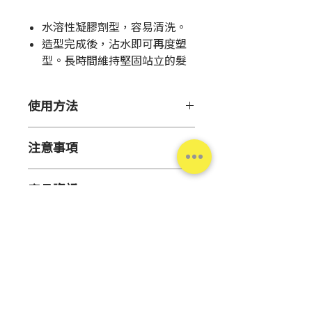
格
水溶性凝膠劑型，容易清洗。
造型完成後，沾水即可再度塑
型。長時間維持堅固站立的髮
型。
賦予頭髮自然光澤，清新舒爽
使用方法
的氣息使用後香味不殘留、速
乾不黏膩。
取適量塗抹，順滑髮絲、抓出造
注意事項
型。※乾燥後請勿再以髮梳梳整，
以免白屑產生。
●勿近火源或置於極端低溫、高溫
產品資訊
潮濕、陽光直射處。
●請留意頭皮狀況使用，如有異常
產
日本
請勿使用。
地
●使用中(後)出現紅腫、發癢、刺
激、脫色(白斑等)、黑斑等狀況，
容
230克
或經陽光照射後出現上述情形，請
量
停止使用並就醫。持續使用會導致
台灣松本清
肌膚惡化。