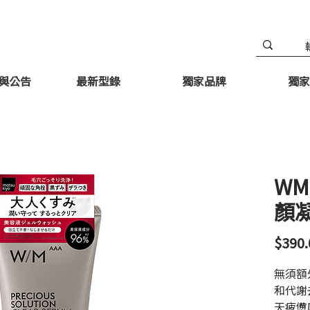
與公告
最新型錄
獨家品牌
獨家
WM
顏凝
$390.
無須額
和代謝
天疲憊