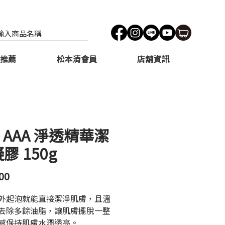
推薦
松本清會員
店舖資訊
 AAA 淨透精華潔
膠 150g
價
00
格
外起泡就能直接潔淨肌膚，且溫
去除多餘油脂，讓肌膚擺脫一整
感保持肌膚水潤透亮。