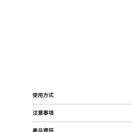
使用方式
【用 途】
注意事項
臉部清潔
【注意事項】
【用 法】
產品資訊