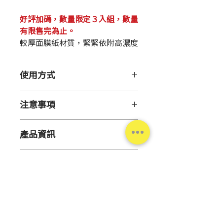
格
好評加碼，數量限定３入組，數量
有限售完為止。
較厚面膜紙材質，緊緊依附高濃度
精華液，讓肌膚維持最佳狀態。
👉👉👉
更多WM AAA系列商品
使用方式
【用 途】
注意事項
舒緩乾燥、潤澤肌膚
【使用方法】
【保存方法】
請先將臉部清洗乾淨後打開包
產品資訊
請避免將產品保存於極端高溫
裝，取出一片面膜。
或低溫環境，以及陽光直射的
將面膜完全展開，敷於臉上，
原
日本
地方。
相關推薦商品
左右拉伸使其貼合整個臉部。
產
請勿放置於幼兒伸手可及的地
等待約3~5分鐘後取下面膜，
地
關於更多👉
方。
WM AAA 系列保養品
輕拍臉部以利精華液吸收，根
【注意事項】
另售基本的單包裝 👉【
WM AAA
據個人需求，後續可使用化妝
內
104ml*3入 (7片*3入)
修護面膜
若肌膚出現異常狀況或不適，
】亮膚款👉【
WM AAA
水或面霜進行保養。
容
穀胱甘肽水潤透亮面膜
請停止使用。
】