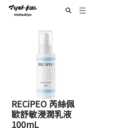
RECiPEO 芮絲佩
歐舒敏浸潤乳液
100mL