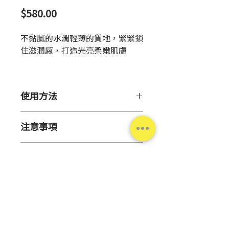
價
$580.00
格
不黏膩的水潤輕薄的質地，緊緊鎖
住滋潤感，打造光亮柔嫩肌膚
【水潤透亮感配方】
滑順易延展，融入肌膚般的滲
使用方法
透，使滋潤包裹肌膚。
確實守護乾燥‧粗糙肌膚，呈
請於化粧水後使用。
現亮澤柔嫩充滿透亮感的肌
注意事項
取按壓壓頭約 1~2 次的量於掌
膚。
心，輕柔地融合於肌膚。
請勿使用於傷口、紅腫、濕疹
產品資訊
等異常部位。出現泛紅、腫
起、搔癢、刺激感、脫色(白斑
產
日本
等)、皮膚變黑等異常時，應停
地
止使用並就醫，繼續使用可能
使症狀惡化。
容
100mL
使用後請關緊瓶蓋。