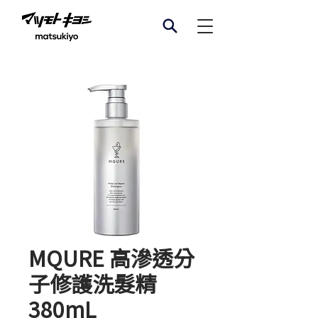
MQURE 高滲透分
子修護洗髮精
380mL