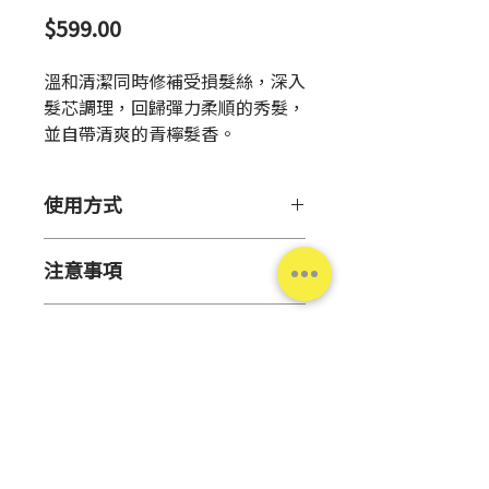
價
$599.00
格
溫和清潔同時修補受損髮絲，深入
髮芯調理，回歸彈力柔順的秀髮，
並自帶清爽的青檸髮香。
使用方式
【用 途】
注意事項
清潔髮絲。
【使用方法】
【保存方法】
取適量於手心以水打溼、搓揉
產品資訊
勿置於極端低溫、高溫潮濕、
出泡沫後使用指腹輕柔清潔頭
陽光直射處。
皮與髮絲，再以清水徹底沖洗
原 產
日本
請置於孩童無法取得處。
乾淨。
地
​​​​​​​【注意事項】
皮膚感到不適或出現下述異常
淨
380毫升
症狀時，請停止使用並至皮膚