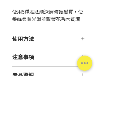
格
使用5種胜肽能深層修護髮質，使
髮絲柔順光滑並散發花香木質調
使用方法
【用 途】改善及修護毛躁髮質
注意事項
【使用方法】
【保存方式】
洗髮後，先將頭髮擦乾。取適量本
產品資訊
● 請勿保管於極度高溫低溫或陽
品於手中，塗抹於頭髮上，靜置約
光直射處
4分鐘讓其滲透，再用吹風機吹乾
原
日本
● 請保管於嬰幼兒伸手無法觸及
即可。
產
之處。
地
【注意事項】
有
3年
● 如肌膚或頭皮出現不適或下述
效
台灣松本清
之異常症狀時，請停止使用並至皮
期
膚科就醫，如持續使用可能造成症