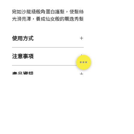
格
宛如沙龍級般角蛋白護髮，使髮絲
光滑亮澤，養成仙女般的飄逸秀髮
使用方式
【用 途】
注意事項
改善毛躁缺水髮質
【用 法】
【注意事項】
1週1次，洗髮後，先將頭髮擦
產品資訊
如肌膚或頭皮出現不適或下述
乾。
之異常症狀時，請停止使用並
將1包本品，塗抹於頭髮上，靜
原
日本
至皮膚科就醫，如持續使用可
置60秒讓其滲透，再清洗乾
產
能造成症狀惡化。1.使用中出
淨。居家也可達到沙龍護理後
地
現泛紅、腫脹、發癢、刺激
般柔順秀髮。
感、脫色(白斑)或黑斑等異常症
內
13g
狀出現時。2.使用後或經陽光
容
台灣松本清
照射後出現上述之異常症狀
量
時。