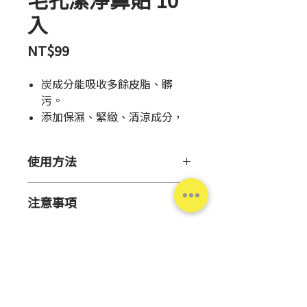
毛孔潔淨鼻貼 10
入
Price
NT$99
炭成分能吸收多餘皮脂、髒
污。
添加保濕、緊緻、清涼成分，
全面護理鼻頭肌膚，使用後舒
適、滑嫩。
使用方法
鼻側裁切設計，服貼度UP！
1.潔顏後將鼻部打濕。
注意事項
2.取出貼片服貼鼻部。
3.靜置10～15分鐘。
●請留意肌膚狀況使用。與肌膚不
4.從貼片外側慢慢由下往上撕除。
商品資訊
合，或出現以下狀況，請停止使
5.臉部若殘留黏劑，請以清水沖
用。持續使用會導致肌膚惡化，請
淨。
產
日本
盡速洽詢皮膚科醫師。(1)使用中
※建議一週使用1～2次(需間隔三
地
出現紅腫、發癢、刺激、脫色(白
天以上)。