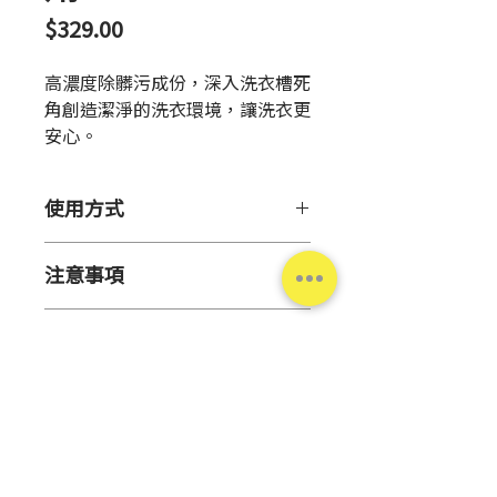
價
$329.00
格
高濃度除髒污成份，深入洗衣槽死
角創造潔淨的洗衣環境，讓洗衣更
安心。
使用方式
【用 途】
注意事項
洗衣槽清潔（全自動洗衣機、
帶烘乾功能的全自動洗衣機、
【保存方法】
滾筒式洗衣機）
產品資訊
請勿放置於陽光直射或高溫場
也適用於無孔洞型洗衣槽的洗
所。
衣機。
原 產
日本
請保管於幼童及認知障礙者伸
適合3個月使用一次的強力清潔
地
手無法取得之處。
顆粒，洗淨污垢及黴菌等。
請直立存放本品。
具除菌、消臭効果，維持乾淨
容 量
200g
洗衣環境去除惱人異味