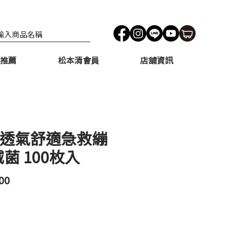
推薦
松本清會員
店舖資訊
 透氣舒適急救繃
菌 100枚入
價
00
格