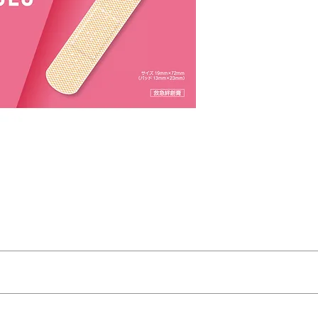
後，再以兩側黏著面貼附固定