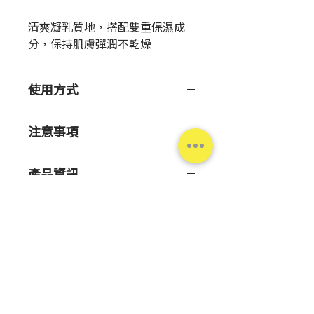
格
清爽凝乳質地，搭配雙重保濕成
分，保持肌膚彈潤不乾燥
使用方式
【用 途】
注意事項
減少肌膚乾燥
【注意事項】
【使用方法】
產品資訊
● 此產品可用於私密部位，也適
取適量於手中，輕柔塗抹於清潔的
用於臉部及全身肌膚
肌膚上。
原
日本
● 請留意肌膚狀況，若肌膚有傷
產
口、紅腫或濕疹等異常狀況請勿使
地
用
● 使用中、後或經陽光照射後出
內
100mL
現紅腫、發癢、刺激、脫色(白斑
容
台灣松本清
等)、黑斑等狀況，請停止使用並
量
就醫。持續使用會導致肌膚惡化