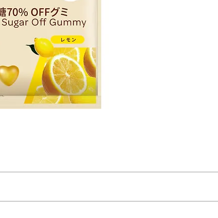
※本產
糖-檸
30g