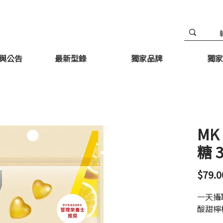
與公告
最新型錄
獨家品牌
獨家
MK
糖 
$79.0
一天攝
酸甜檸