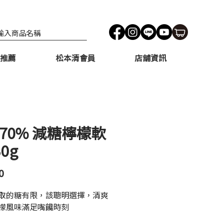
推薦
松本清會員
店舖資訊
 70% 減糖檸檬軟
30g
價
0
格
取的糖有限，該聰明選擇，清爽
檬風味滿足嘴饞時刻