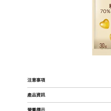
注意事項
【注意事項】
產品資訊
開封後請盡早食用完畢
保存於高溫處時容易軟化，造成變形或沾黏
容量
過量食用對敏感者易引起腹瀉
營養標示