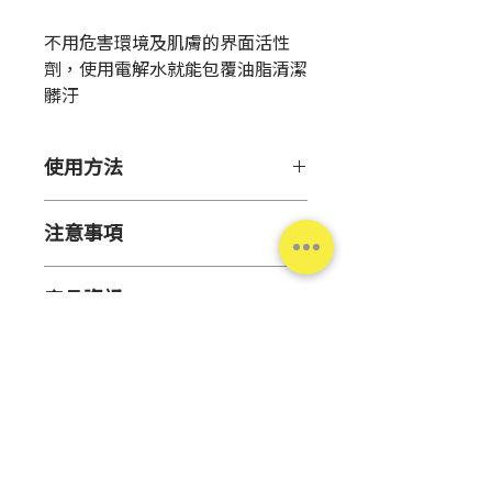
格
不用危害環境及肌膚的界面活性
劑，使用電解水就能包覆油脂清潔
髒汙
使用方法
①將噴嘴旋轉至「ON」記號處按
注意事項
壓噴灑。請務必於使用後轉回
「OFF」記號處存放。
●請勿用於原用途外
②可直接噴灑本品於欲清潔處後再
產品資訊
●請勿於噴嘴轉至「OFF」記號處
以乾布擦拭或噴灑本品於乾布上再
時按壓壓頭,可能造成壓頭損壞或
擦拭。
產
日本
轉至「ON」處時內容物突然濺出
※經加工特殊處理之物品表面請先
地
●
欲使用於高處時(高於身高),請
於不起眼處試用，確認無異狀後再
以海綿或擦拭布沾取本品後再擦拭
使用。
容
300ml
●肌膚較敏感者如需長時間使用本
量
品時請配戴橡膠手套
【不適用處】
台灣松本清
●請勿與大量的水,清潔劑,漂白劑,