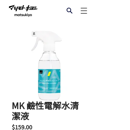
MK 鹼性電解水清
潔液
價
$159.00