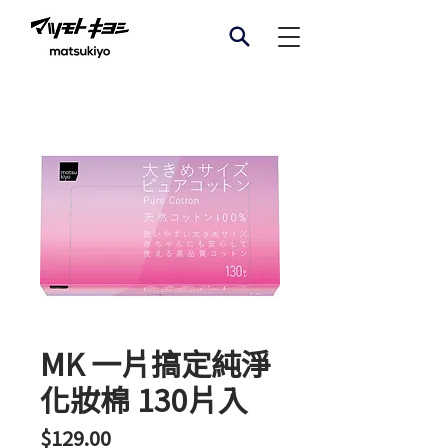
MK 一片搞定純淨
化妝棉 130片入
價
$129.00