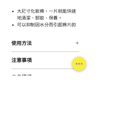
格
大尺寸化妝棉，一片就能快速
地清潔、卸妝、保養。
可以抑制因水分而引起棉片的
毛躁，棉質光滑柔細。
有效釋放水分，讓保養卸妝更
使用方法
有效率。
●拿取：以化妝棉包住中指和無名
注意事項
指，食指、小拇指壓住棉片二端。
●清潔、卸妝：取適量的卸妝液於
●勿近火源或置於高溫潮濕、陽光
棉片上，輕柔地由內而外擦拭全
產品資訊
直射處。
臉。
●為防止灰塵附著，使用後請蓋起
●保養：取適量的化妝水或乳液於
產地
日本
外盒。
棉片上，輕輕地從臉部中央向外側
●請勿使用於原用途外。
塗抹。
數量
130入
●請置於幼童無法取得處。
●濕敷：兩頰等乾燥處，取適量的
●與肌膚不合時，請停止使用。
化妝水於棉片上用於濕敷以加強保
尺寸
6*7.5公分
●化妝棉上之黑色(黃色)斑點，為
濕。
台灣松本清
棉花果皮或種子之一部分，品質無