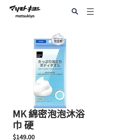
MK 綿密泡泡沐浴
巾 硬
價
$149.00