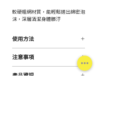
格
較硬粗網材質，能輕鬆搓出綿密泡
沫，深層清潔身體髒汙
使用方法
【用途】
注意事項
身體清潔
【注意事項】
【使用方法】
產品資訊
本產品為洗澡專用沐浴巾。請
依一般沐浴巾之使用方法
避免使用於其他用途。
數
約 100x30 cm
如使用中出現疼痛感或不適
量
時，請立即停止使用。
肌膚脆弱敏感者或肌膚處於異
產
日本
常狀態時，請勿使用本產品。
地
請避免長時間用力搓洗同部位
台灣松本清
肌膚，以避免肌膚受傷或導致
主
尼龍100%
色素沉澱。