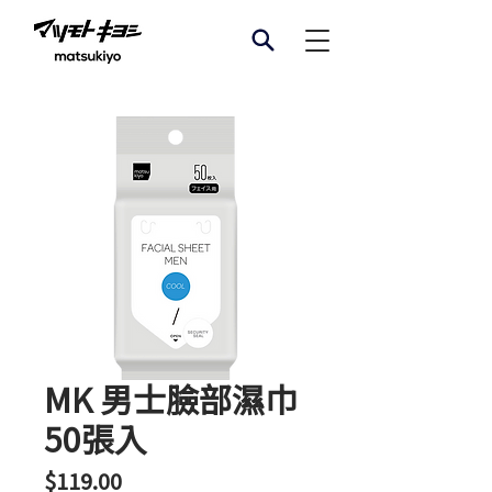
MK 男士臉部濕巾
50張入
價
$119.00