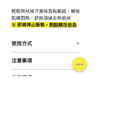
格
輕鬆擦拭掉汗臭味及黏膩感，解放
肌膚悶熱，舒爽渡過炎熱氣候
※ 即將停止販售，
剩餘庫存依各
門市為主
，售完為止
使用方式
【用途】
注意事項
緩解肌膚黏膩，維持肌膚乾爽
【注意事項】
【用法】
產品資訊
因添加粉末成分，請避免沾附
從包裝上OPEN處撕開封口貼紙，
衣物
取出濕巾，輕輕擦拭肌膚。
數
50張入
對酒精過敏者、敏感肌膚或嬰
請一次請取出一張濕巾使用。
量
幼兒請勿使用
※請將封口貼紙密封好以防止濕巾
請避開眼周、傷口黏膜等部
乾燥。
產
日本
位。除毛後、肌膚出現紅腫、
※開封後請儘早使用完畢。
地
溼疹等異常時亦勿使用
台灣松本清
若使用中或後出現紅腫、發