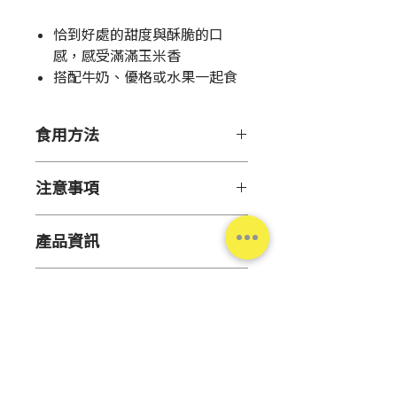
格
恰到好處的甜度與酥脆的口
感，感受滿滿玉米香
搭配牛奶、優格或水果一起食
用更好吃！
食用方法
每日建議攝取量：約40g。可加入
注意事項
約200mL牛奶一起搭配食用，風
味更佳。
●開封後，請務必密封袋口以避免
產品資訊
受潮，並盡早食用完畢。
●請避免存放於陽光直射及高溫潮
產
日本北海道
濕處。
營養標示
地
●食用方式及注意事項：本產品並
不會因為大量食用後就能治癒疾病
※每一份40g，本包裝包含5份
容
230g
或改善健康狀態。請依每日建議攝
每份
每100公
量
取量食用。
克
●為使營養均衡，請每日攝取適量