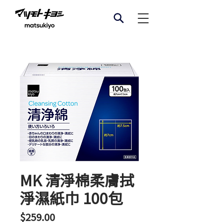
MK 清淨棉柔膚拭
淨濕紙巾 100包
價
$259.00