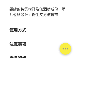
格
親膚的棉質材質及無酒精成份，單
片包裝設計，衛生又方便攜帶
使用方式
【用 途】
注意事項
局部清潔
【注意事項】
【用 法】
產品資訊
● 對本品成分過敏者請勿使用
紙巾為兩片交疊設計，必要時可掀
● 極少數會發生急性過敏現象。
開使用
產地
中國
使用後若出現紅疹、呼吸困難、意
識不清等症狀時，請立即停用並就
數
100入
醫
量
● 對藥物等過敏者，請先接受專
科醫師評估後再使用
尺
約7*7.5公分
台灣松本清
● 口中有傷口或潰瘍情況者，請
寸
勿使用於口部