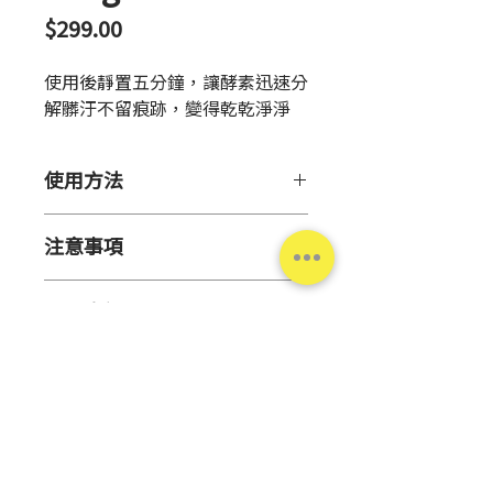
價
$299.00
格
使用後靜置五分鐘，讓酵素迅速分
解髒汙不留痕跡，變得乾乾淨淨
使用方法
【用
途】清潔服飾髒污
注意事項
【建議用量】完全覆蓋污漬並充分
滲透的用量
【注意事項】
【使用方法】
商品資訊
● 使用前請詳閱本說明書，並妥
①直接塗抹於衣領、袖口的髒污
善保存。
處。靜置5分鐘效果更佳。
【主要成分】
● 為防止液體漏出，請於使用後
②塗抹後再使用一般洗衣精清潔衣
水、聚氧乙烯烷基醚、脂肪酸鏈烷
確實關緊蓋子並將瓶口朝上存放。
物，此產品可與市售之洗衣劑、柔
醇酰胺、三乙醇胺、酵素等
● 本產品於低溫下可能會變得混
軟劑一起使用。
【液 性】
弱鹼性
濁，品質無虞。
※
【原 產 地】
適用於可水洗之「棉、麻、合成
日本
● 商品會因保存條件不同，可能
纖維」之衣物。
【淨 重】175克
※不適用於(動物)