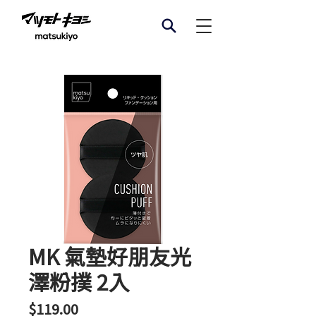
MK 氣墊好朋友光
澤粉撲 2入
價
$119.00