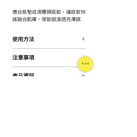
格
適合氣墊或液體類底妝，讓底妝快
速融合肌膚，使妝感清透亮澤感
使用方法
【用 途】
注意事項
搭配各類底妝產品使用
【使用方法】
【保存方法】
使用本品搭配氣墊粉餅或是液狀粉
產品資訊
勿近火源或置於高溫潮濕、陽光直
底，輕拍方式均勻上妝※建議使用
射處。請置於嬰幼童無法取得處。
中性洗劑清洗本品，徹底沖洗乾淨
原 產
韓國
後，瀝乾水分並在陰涼處晾乾。
地
【注意事項】
● 請勿使用於原用途外。
數量
2入
● 與肌膚不合時請立即停用。
用途
搭配各類底妝產品
台灣松本清
使用