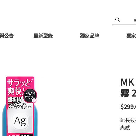
與公告
最新型錄
獨家品牌
獨家
MK
霧 
$299.
能長效
爽感