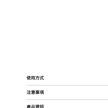
使用方式
【用途】
注意事項
止汗制臭
【注意事項】
【用法】
產品資訊