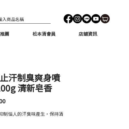
推薦
松本清會員
店舖資訊
 止汗制臭爽身噴
200g 清新皂香
價
00
格
抑制惱人的汗臭味產生，保持清