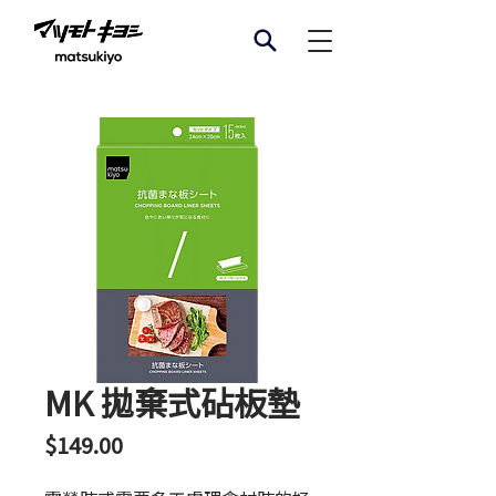
MK 拋棄式砧板墊
價
$149.00
格