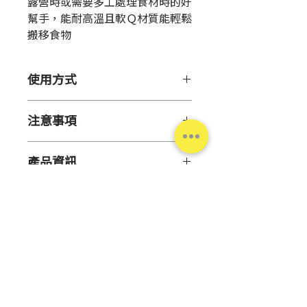
露營時或需要多工處理食材時的好
幫手，能耐高溫且軟Ｑ材質能輕鬆
搬移食物
使用方式
【使用方法】
注意事項
將凹凸面朝上使用
【
耐熱溫度】100℃
產品資訊
【注意事項】
● 請勿使用於原用途外
【
材 質】聚乙烯(PE)、聚丙烯
● 請勿將超過耐熱溫度的物品放
(PP)
置在本品上
【
規 格】24cm x 20cm
● 若用刀過於用力切割可能會在
【有效期間】5年
產品上留下刮痕或裂縫
【數 量】15入
● 請勿在烤箱或微波爐中使用
【原 產 地】中國
台灣松本清
● 供食品接觸用途
Copyright© Matsumotokiyoshi Co., Ltd. All Rights