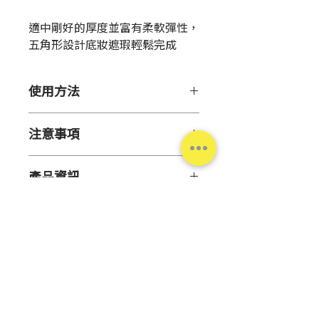
格
適中剛好的厚度並富有柔軟彈性，
五角形設計底妝遮瑕輕鬆完成
使用方法
【特色】
注意事項
多角多面厚實彈力，適合用於
底妝或遮蓋小細紋斑點。
【注意事項】
溫和不刺激肌膚 觸感滑柔的天
產品資訊
使用天然橡膠，過敏體質者使
然乳膠海綿。
用時請注意。
有如專家出手，打造完美均勻
數
30入
本產品為拋棄式海綿。使用汙
底妝。
量
損海綿會造成肌膚負擔並使上
妝時服貼度不佳。請適時替換
【
用途】
原
中國
新品。
美妝輔助用品。
產
如欲沾濕使用時，請將水分盡
地
台灣松本清
量擰乾後再使用。
【使用方法】
如肌膚出現不適時，請立即停