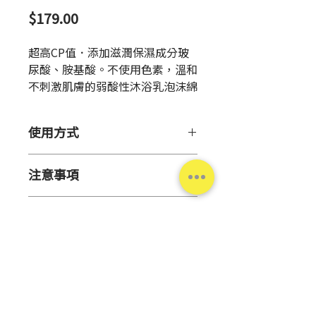
價
$179.00
格
超高CP值．添加滋潤保濕成分玻
尿酸、胺基酸。不使用色素，溫和
不刺激肌膚的弱酸性沐浴乳泡沫綿
密細緻，使肌膚柔嫩滑順。
使用方式
【用 途】
注意事項
身體清潔。
【使用方法】
【注意事項】
取適量加水搓出泡沫後，清潔
產品資訊
肌膚有傷口・濕疹等異常時，
按摩身體，再用溫水徹底清洗
請勿使用。
乾淨。
原
日本
使用中如出現泛紅、發癢、刺
【補充方式】
產
激等異常症狀時起，請停止使
握緊補充包瓶蓋下方，依照箭
地
用並攜帶本產品就醫檢查。如
頭指示方向轉開瓶蓋。
持續使用，可能造成症狀惡
將補充包瓶口對準容器瓶口