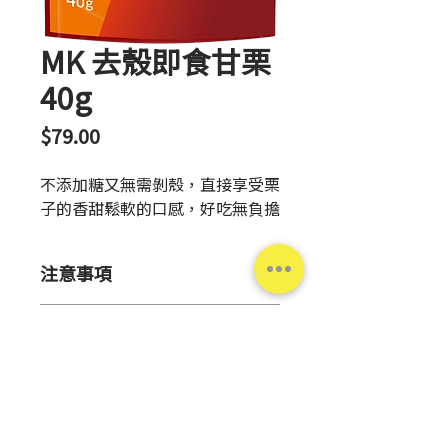
MK 去殼即食甘栗
40g
價
$79.00
格
不添加糖又無需剝殼，直接享受栗
子的香甜鬆軟的口感，好吃無負擔
注意事項
【保存方法】
產品資訊
●請避免放置於陽光直射、高溫潮
濕之處
重量
40g
●開封後請緊閉袋口，並存放於
10℃以下之場所
產地
日本
●請於開封當天食用完畢。