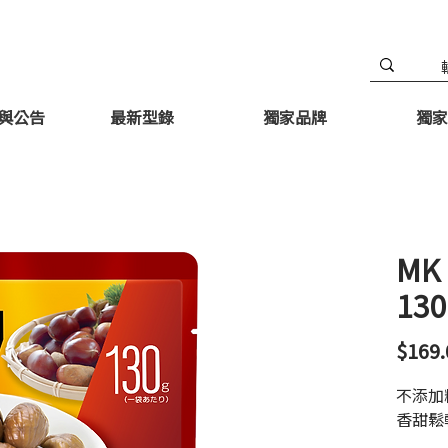
與公告
最新型錄
獨家品牌
獨家
MK
130
$169.
不添加
香甜鬆