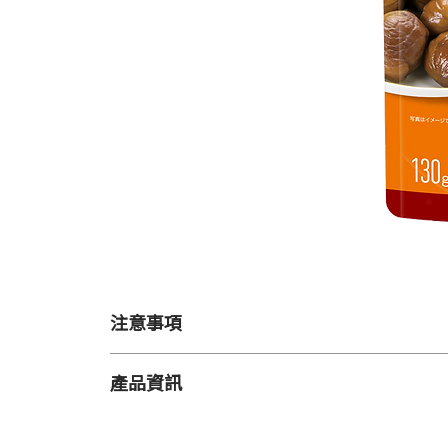
注意事項
【保存方法】
產品資訊
●請避免放置於陽光直射、高溫潮濕之處
●開封後請緊閉袋口，並存放於10℃以下之場所
重量
●請於開封當天食用完畢。