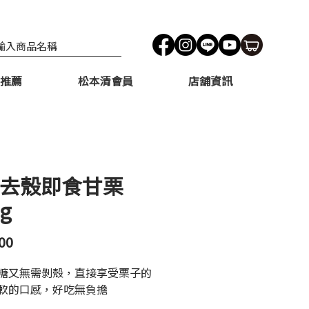
推薦
松本清會員
店舖資訊
 去殼即食甘栗
g
價
00
格
糖又無需剝殼，直接享受栗子的
軟的口感，好吃無負擔