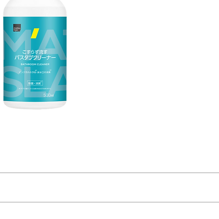
噴頭轉回[OFF]位置，並直立放置。噴頭押按後可連續噴灑數秒。