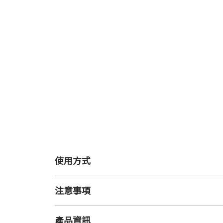
使用方式
【用 途】
注意事項
輕鬆清潔浴缸、浴室，除菌消臭。
【用 法】
【保存方法】
使用時請將噴頭轉至[ON]，使用後請務必將
產品資訊