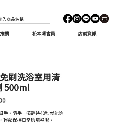
推薦
松本清會員
店舖資訊
 免刷洗浴室用清
 500ml
價
00
格
幫手，隨手一噴靜待40秒就能除
，輕鬆保持日常環境整潔。