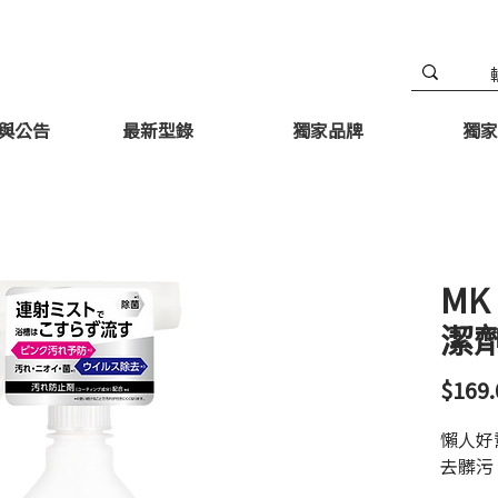
與公告
最新型錄
獨家品牌
獨家
MK
潔劑
$169.
懶人好
去髒污