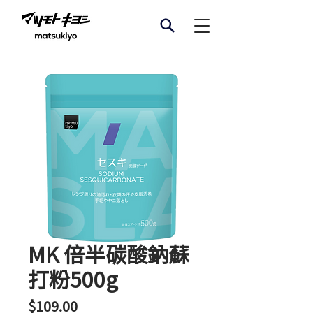
MK 倍半碳酸鈉蘇
打粉500g
價
$109.00