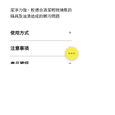
格
潔淨力強，較適合清潔輕微燒焦的
鍋具及油漬造成的髒污問題
使用方式
【用 法】
注意事項
洗衣服時的使用方法
（※洗滌
有褪色疑慮時，請先於衣物不
【保存方法】請勿放置於高溫潮濕
明顯的部位沾上濃度偏高的稀
產品資訊
之場所，並避免陽光直射。
釋液靜置5分鐘，如出現變色或
褪色之情形時請勿使用本產品
原 產 地
中國
【注意事項】
洗滌。）
●本產品不可食用，亦不可當作入
一般洗滌：
請以30公升加入30
容 量
500公克
浴劑使用。
克的比例稀釋洗滌。
衣物較髒
●請勿放置於幼童或失智症患者可
時：請先使用預洗功能以30公
有效期間
3年
取得之處。
升加入30克的比例稀釋洗滌，
台灣松本清
●請勿使用於其他用途。
接著再使用一般市售洗衣粉洗
主要成分
倍半碳酸鈉
●使用後請將雙手洗乾淨並塗上護