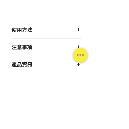
格
使用方法
【適應症】
注意事項
加壓及固定傷處或敷料
請勿直接接觸於傷口上
【使用方法】
產品資訊
請勿過度用力纏繞，以免血液
纏繞於需要固定處，尾端塞入纏繞
循環不佳
處即可完成固定
”Matsukiyo”伸縮繃帶(未滅菌)
皮膚脆弱敏感者可能出現發癢
L
或發炎。使用中如感到不適，
【許可證字號】衛部醫器輸壹字第
請立即停止使用並就醫
004414號
洗滌時請按壓洗滌勿搓揉，洗
規
寬６cm x長4.5m
後請陰乾
台灣松本清
格
本產品不適用於洗衣機或烘乾
機
Copyright© Matsumotokiyoshi Co., Ltd. All Rights
Reserved.
主
棉、聚氨酯
勿使用含氯漂白劑