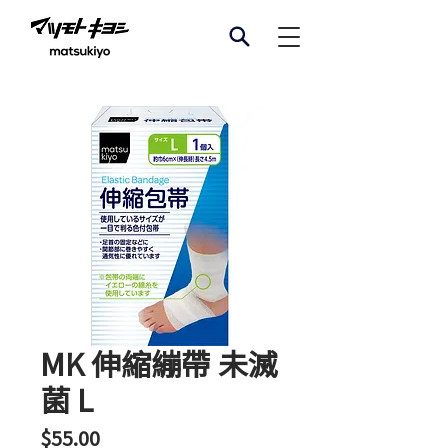
MK 伸縮繃帶 未滅
菌 L
價
$55.00