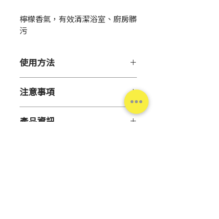
格
檸檬香氣，有效清潔浴室、廚房髒
污
使用方法
【使用方法】
注意事項
●充分搖勻後再使用。
●直接滴於髒汙處或以擰乾的布料
●勿近火源或置於高溫潮濕、陽光
或海綿沾附清潔。
產品資訊
直射處。
●使用後務必以清水濕擦或沖淨。
●非飲品、勿食用。
產
日本
●請勿使用於原用途外。
【適用處】
地
●請置於孩童無法取得處。
※依材質不同亦會有刮傷情況，請
●為避免認知症患者誤飲，請慎選
先於不顯眼處試擦、確認。
容
400克
保管場所。
●廚房：流理台、調理台、瓦斯
量
●使用後請將雙手洗淨，並塗抹乳
爐、IH調理器、微波爐周邊壁
台灣松本清
霜保養。
面、抽風扇、調理器具(氟樹脂加
液
弱鹼性
●乾燥肌膚者或長時間使用時，請