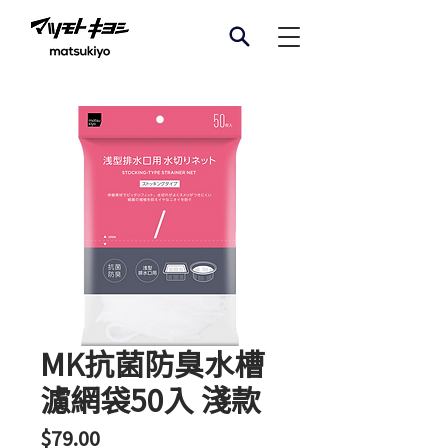
MK抗菌防臭水槽
濾網袋50入 淺款
價
$79.00