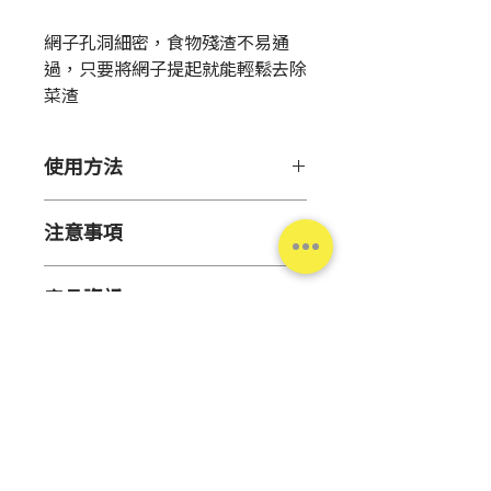
格
網子孔洞細密，食物殘渣不易通
過，只要將網子提起就能輕鬆去除
菜渣
使用方法
【使用方法】
注意事項
1. 將水槽濾網袋放入排水口內
側，並將袋口展開往外翻，覆蓋住
【注意事項】
排水口邊緣。
產品資訊
● 請勿直接倒入油脂或一次性倒
2. 當達到八分滿時，充分瀝乾水
入咖哩、燉菜等黏稠的食物，可能
分後連同袋子一起取出。
原 產
中國
會導致網孔堵塞。
3. 將袋口封好並丟棄。
地
● 咖啡渣、紅茶渣等特別細小的
東西可能會無法被本品過濾。
數量
50入
● 如果被尖銳物體勾到或過度拉
扯，本品可能會破損。
有效
10年
台灣松本清
● 當累積到八分滿時，請更換新