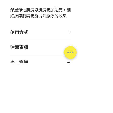
格
深層淨化肌膚讓肌膚更加透亮，細
細按摩肌膚更能提升潔淨的效果
使用方式
【用 途】
注意事項
清潔臉部肌膚
【注意事項】
【使用方法】
產品資訊
果酸對皮膚容易引起刺激性，消費
●使用時請保持手臉乾燥。使用專
者使用時應注意下列事項
用挖勺取適量(約櫻桃大小)於掌
原
日本
●皮膚敏感者，使用前請先做皮膚
心，均勻塗抹於臉部，按摩至膏體
產
敏感性測試
呈現流動液態狀，再以清水洗淨即
地
●皮膚有損傷、傷口或紅腫時不得
可
使用
●使用後不需重複洗臉
有
3年
●嬰兒及孩童不宜使用本產品
●本產品亦可卸除防曬乳及彩妝
效
台灣松本清
●本產品含果酸成分，可能增加皮
●特別在意黑頭的部位，可用指腹
期
膚對陽光敏感及曬傷可能性