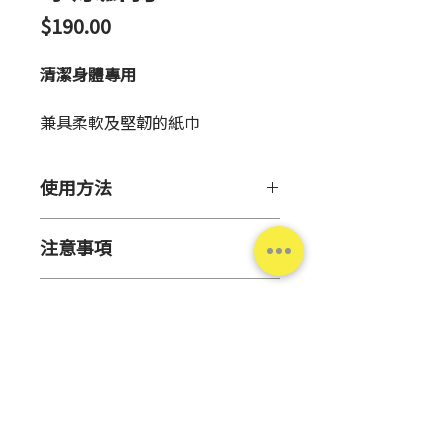
價
$190.00
格
清潔身體專用
兼具柔軟及堅韌的紙巾
~
持久有感的冰涼爽快
~
使用方法
100%
原生紙漿製造，無使用塑膠
纖維，厚實不易破
【用途】
注意事項
清潔肌膚
確實擦走汗濕、黏膩、髒污
【注意事項】
使用感舒適強韌隨時清新舒適
【用法】
產品資訊
臉部、黏膜處、除毛後或肌膚
對環境友善的商品
從開口處抽取單張，將紙巾攤
有傷口時請勿使用
IPMP(O-CYMEN-5-OL)
抗菌成
開後輕擦肌膚
原
日本
肌膚如有傷口或濕疹時請勿使
分，黏膩
bye
，預防惱人汗臭
!
為了避免紙巾乾燥，用完後請
產
用，使用時如有異常請立即停
添加大量薄荷清涼成分，持久
蓋緊封口紙
地
止使用並洽詢皮膚科
冰涼超有感
!
不習慣薄荷腦產生的冰涼感、
大尺寸
25cm x 20cm
，
1
張全