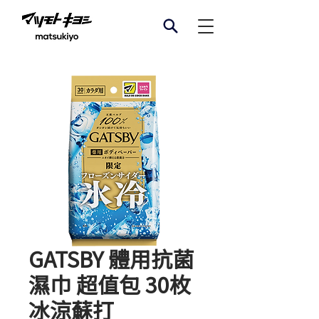
GATSBY 體用抗菌
濕巾 超值包 30枚
冰涼蘇打