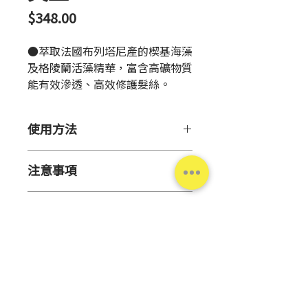
價
$348.00
格
●萃取法國布列塔尼產的楔基海藻
及格陵蘭活藻精華，富含高礦物質
能有效滲透、高效修護髮絲。
●油菜萃取、橄欖果油、維他命
E、蜂王乳精萃，密集保濕，深層
使用方法
潤澤，防止吹風機等熱傷害。
●清新花果香調，散發淡雅香氣，
1.洗髮後以毛巾按壓，吸去多餘水
無防腐劑、無色素。
注意事項
分。
2.取適量以髮尾損傷部位為中心，
●勿近火源或置於極端低溫、高溫
塗抹微濕頭髮吸收，再開始吹整。
產品資訊
潮濕、陽光直射處。
※建議用量：●短髮：按壓3~5
●請留意膚況使用。
次。●長髮：按壓7~10次。
產
日本
●請勿使用於肌膚異常部位。
地
●使用中出現紅腫、發癢、刺激、
脫色(白斑等)、黑斑等異常時，請
容
25毫升
停止使用。持續使用會導致肌膚惡