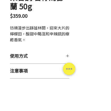
蘭 50g
價
$359.00
格
彷彿漫步出靜謐林間，迎來大片的
檸檬田，酸甜中略混和辛辣感的療
癒香氣。
質地輕盈不黏膩，能達到長效潤
澤，使乾燥黯沉的雙手重現細緻與
使用方式
柔亮感。
【用 途】
注意事項
滋潤呵護手部肌膚
【使用方法】
【保存方法】
取適量於手中，塗抹於皮膚後
產品資訊
請勿存放於極高溫,極低溫或陽
並輕柔按摩
光直射之場所。
原 產
日本
請勿存放於嬰幼兒伸手可及之
地
處
【注意事項】