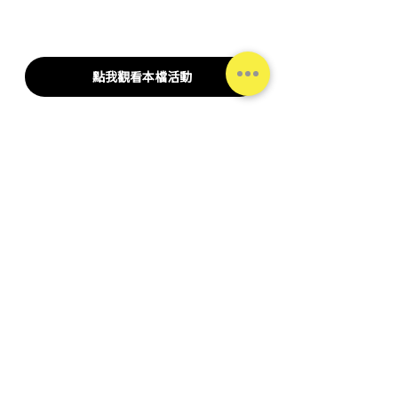
點我觀看本檔活動
若造成不便，敬請見諒
🐲 松本清 恭賀各位 龍年行大運 
🐲
公告
公告與防詐騙聲明
台灣松本清