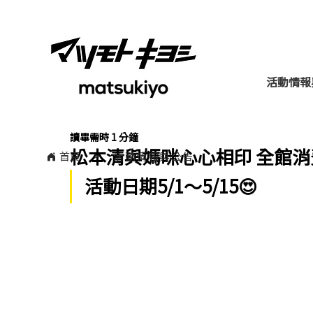
活動情報
讀畢需時 1 分鐘
松本清與媽咪心心相印 全館消費滿1
​>
首頁
活動情報與公告
活動日期5/1～5/15😍