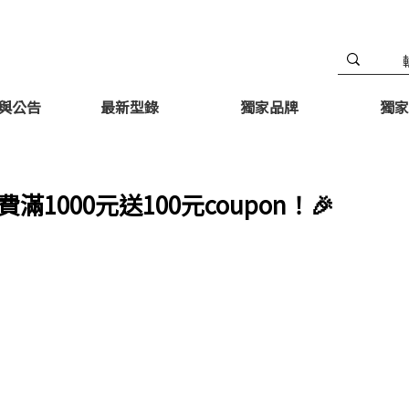
與公告
最新型錄
獨家品牌
獨家
000元送100元coupon！🎉