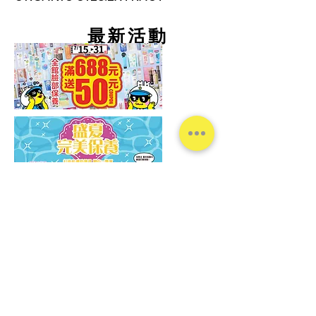
​最新活動
台灣松本清
Copyright© Matsumotokiyoshi Co., Ltd. All Rights
Reserved.