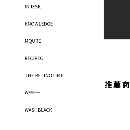
INJESK
KNOWLEDGE
MQURE
RECiPEO
THE RETINOTIME
推薦商
W/Mᴬᴬᴬ
WASHBLACK