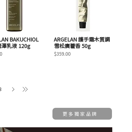
LAN BAKUCHIOL
ARGELAN 護手霜木質調
澤乳液 120g
雪松廣藿香 50g
價格
0
$359.00
8
更多獨家品牌