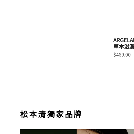
ARGELA
草本滋潤
價格
$469.00
​松本清獨家品牌