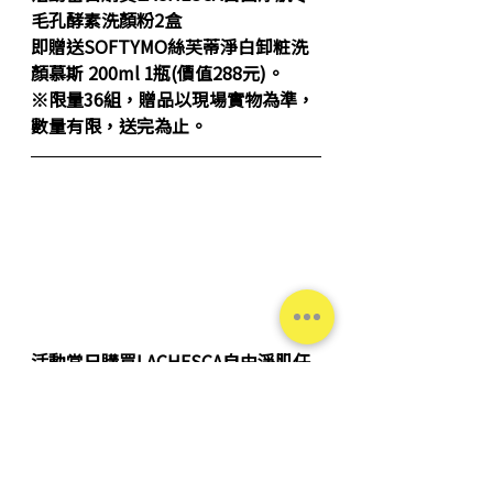
毛孔酵素洗顏粉
2盒
即贈送
SOFTYMO絲芙蒂淨白卸粧洗
顏慕斯 200ml
 1瓶(價值288元)。
※限量36組，贈品以現場實物為準，
數量有限，送完為止。
活動當日購買
LACHESCA自由淨肌任
一商品
(除零毛孔酵素洗顏粉)
即贈送
CLEARTURN光映透膠原蛋白
保濕面膜
1片、
※限量50片，贈品以現場實物為準，