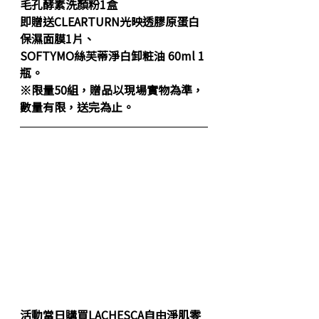
毛孔酵素洗顏粉
1盒
即贈送
CLEARTURN光映透膠原蛋白
保濕面膜
1片、
SOFTYMO絲芙蒂淨白卸粧油
 60ml 1
瓶。
※限量50組，贈品以現場實物為準，
數量有限，送完為止。
活動當日購買
LACHESCA自由淨肌零