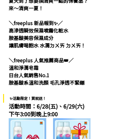
夏天到了想要換清爽一點的保養品？
來～清爽一夏！
＼freeplus 新品報到✨／
高滲透瞬效保濕噴霧化粧水
胺基酸美容保濕成分
讓肌膚喝飽水 水潤ㄉㄨㄞ ㄉㄨㄞ！
＼freeplus 人氣推薦商品👑／
溫和淨潤皂霜
日台人氣銷售No.1
胺基酸系溫和洗顏 毛孔淨透不緊繃
✨活動限定！買就送！
活動時間：6/28(五)、6/29(六) 
下午3:00到晚上9:00