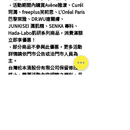
‧活動期間內購買
Avène雅漾、Curél
珂潤、freeplus芙莉思、L'Oréal Paris
巴黎萊雅、DR.WU達爾膚、
JUNKISEI 潤肌精、SENKA 專科、
Hada-Labo肌研
系列商品，消費滿額
立即享優惠！
‧部分商品不參與此優惠，更多活動
詳情請依門市公告或洽門市人員為
主。
台灣松本清股份有限公司保留修改、
終止、變更活動內容細節之權利，且
不另行通知，若有不便之處，敬請見
諒！
活動推薦
台灣松本清