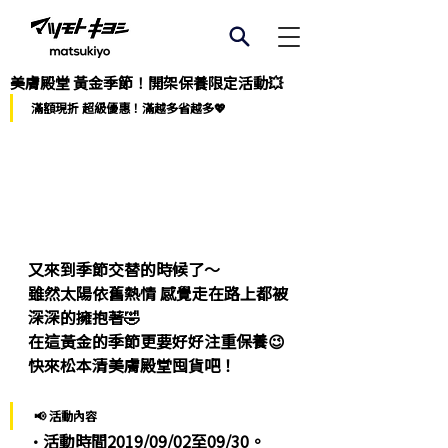
美膚殿堂 黃金季節！開架保養限定活動💥
滿額現折 超級優惠！滿越多省越多💖
又來到季節交替的時候了～
雖然太陽依舊熱情 感覺走在路上都被
深深的擁抱著🤣
在這黃金的季節更要好好注重保養😉
快來松本清美膚殿堂囤貨吧！
 📢 活動內容
‧活動時間2019/09/02至09/30。